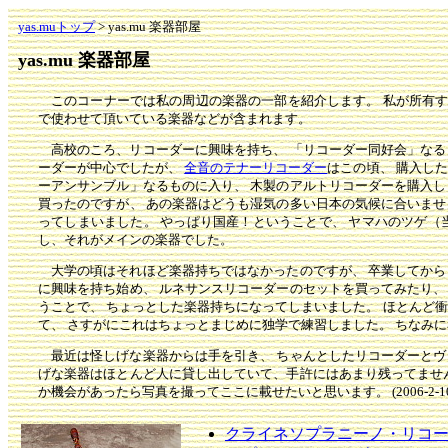
yas.muトップ
> yas.mu 楽器部屋
yas.mu 楽器部屋
このコーナーでは私の周辺の楽器の一部を紹介します。 私が所有
で使わせて頂いている楽器などが含まれます。
高校のころ、リコーダーに興味を持ち、 「リコーダー同好会」なる
ーダーが中心でしたが、
全音のテナーリコーダー
はこの頃、 購入し
ーアンサンブル」なるものに入り、 木製のアルトリコーダーを購入し
買ったのですが、 あの楽器はどうも湿気の多い日本の気候に合いませ
ってしまいました。 やっぱり国産！ということで、 ヤマハのツゲ（
し、それがメインの楽器でした。
大学の頃はそれほど楽器持ちではなかったのですが、 卒業してから
に興味を持ち始め、 ルネサンスリコーダーのセットを買ってみたり、
うことで、 ちょっとした楽器持ちになってしまいました。 ほとんど
て、 さすがにこれはちょっとまじめに独学で練習しました。 ちなみ
最近は怪しげな楽器からは手を引き、 ちゃんとしたリコーダーとヴ
げな楽器はほとんど人に貸し出していて、手許にはあまり残ってません
か機会があったら写真を撮ってここに載せたいと思います。 (2006-2-10
クライネソプラニーノ・リコーダー