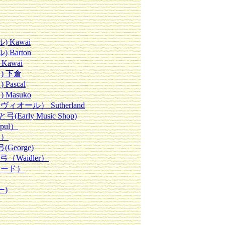
Kawai
Barton
awai
) 下倉
ascal
Masuko
ール） Sutherland
(Early Music Shop)
pul）
ド）
George)
（Waidler）
ハード）
ー)