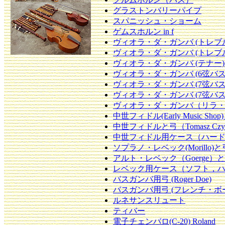
グラストンバリーパイプ
スパニッシュ・ショーム
ゲムスホルン in f
ヴィオラ・ダ・ガンバ (トレブル) 
ヴィオラ・ダ・ガンバ (トレブル) 
ヴィオラ・ダ・ガンバ (テナー) K
ヴィオラ・ダ・ガンバ (6弦バス
ヴィオラ・ダ・ガンバ (7弦バス) P
ヴィオラ・ダ・ガンバ (7弦バス) 
ヴィオラ・ダ・ガンバ（リラ・ヴィオ
中世フィドル(Early Music Shop)と弓
中世フィドルと弓（Tomasz Czy
中世フィドル用ケース（ハー
ソプラノ・レベック(Morillo)と弓(
アルト・レベック（Goerge）と弓
レベック用ケース（ソフト，
バスガンバ用弓 (Roger Doe)
バスガンバ用弓 (フレンチ・ボ
ルネサンスリュート
ティバー
電子チェンバロ(C-20) Roland