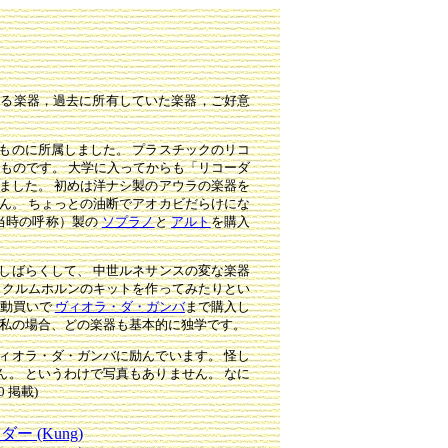
する楽器，過去に所有していた楽器，ご好意
ものに所属しました。 プラスチックのリコ
たものです。 大学に入ってからも「リコーダ
ました。 初めは洋ナシ製のアウラの楽器を
ん。 ちょっとの油断でアオカビだらけにな
当時の呼称）製の
ソプラノ
と
アルト
を購入
しばらくして、 中世ルネサンスの変な楽器
 クルムホルンのキットを作ってみたりとい
衝動買いで
ヴィオラ・ダ・ガンバ
まで購入し
に私の場合、どの楽器も基本的に独学です。
ィオラ・ダ・ガンバに励んでいます。 怪し
。 というわけで写真もありません。 なに
 掲載)
 (Kung)