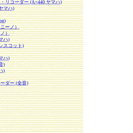
コーダー (A=440 ヤマハ)
ヤマハ)
g)
ラニーノ）
ラノ）
マハ)
プレスコット)
マハ)
音)
ハ)
）
ダー (全音)