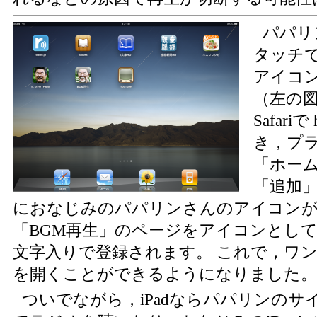
パパリ
タッチ
アイコ
（左の
Safariで 
き，プ
「ホー
「追加
におなじみのパパリンさんのアイコンが
「BGM再生」のページをアイコンとして
文字入りで登録されます。 これで，ワ
を開くことができるようになりました。
ついでながら，iPadならパパリンのサイトを