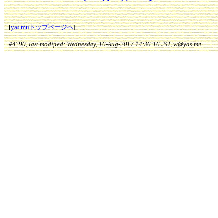
[
yas.muトップページへ
]
#4390, last modified: Wednesday, 16-Aug-2017 14:36:16 JST, w@yas.mu