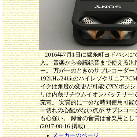
2016年7月1日に錦糸町ヨドバシにて￥
入。 音楽から会議録音まで使える汎
ー。 万が一のときのサブレコーダー
192kHz/24bitのハイレゾやリニアP
イクは角度の変更が可能でXYポジシ
リは内蔵リチウムイオンバッテリーで
充電。 実質的に十分な時間使用可能
ー切れの心配がない点が サブレコー
も心強い。 録音の音質は音楽用とし
(2017-08-16 掲載)
メーカーのページ