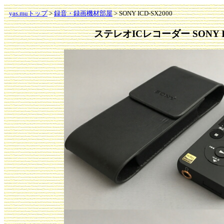
yas.muトップ
>
録音・録画機材部屋
> SONY ICD-SX2000
ステレオICレコーダー SONY IC