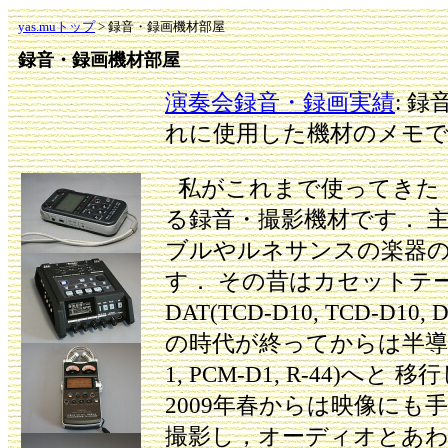
yas.muトップ
> 録音・録画機材部屋
録音・録画機材部屋
演奏会録音・録画実績
: 
れに使用した機材のメモ
私がこれまで使ってきた
る録音・撮影機材です． 
ブルやルネサンスの楽器
す． その昔はカセットテープ
DAT(TCD-D10, TCD-D10
の時代が終ってからは半導
1, PCM-D1, R-44)へ
2009年春からは映像にも
撮影し，オーディオとあ