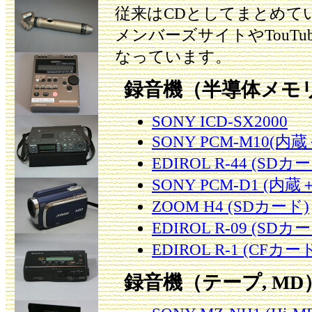
従来はCDとしてまとめて
メンバーズサイトやTouT
なっています。
録音機（半導体メモ
SONY ICD-SX2000
SONY PCM-M10(内
EDIROL R-44 (SDカ
SONY PCM-D1 (
ZOOM H4 (SDカード)
EDIROL R-09 (SDカ
EDIROL R-1 (CFカー
録音機（テープ, MD