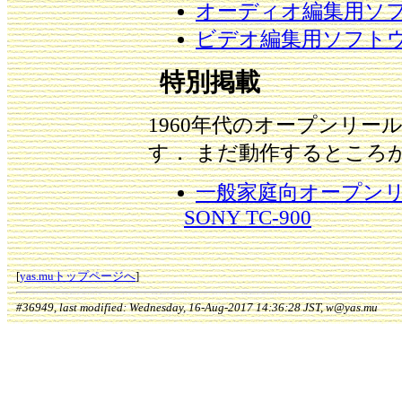
オーディオ編集用ソ
ビデオ編集用ソフト
特別掲載
1960年代のオープンリー
す． まだ動作するところ
一般家庭向オープン
SONY TC-900
[
yas.muトップページへ
]
#36949, last modified: Wednesday, 16-Aug-2017 14:36:28 JST, w@yas.mu