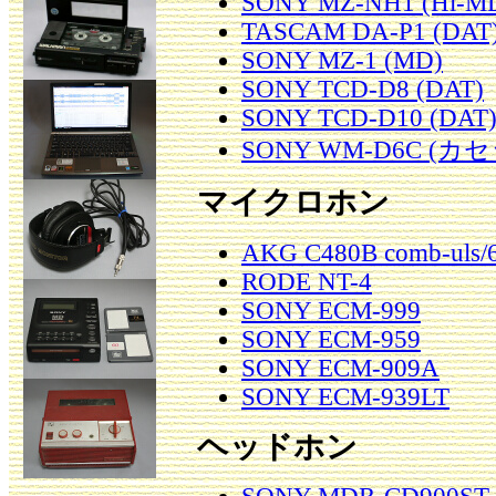
SONY MZ-NH1 (Hi-M
TASCAM DA-P1 (DAT
SONY MZ-1 (MD)
SONY TCD-D8 (DAT)
SONY TCD-D10 (DAT
SONY WM-D6C (
マイクロホン
AKG C480B comb-uls/
RODE NT-4
SONY ECM-999
SONY ECM-959
SONY ECM-909A
SONY ECM-939LT
ヘッドホン