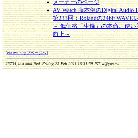
メーカーのページ
AV Watch 藤本健のDigital Audio L
第233回：Rolandの24bit WAV
～ 低価格「生録」の本命。使い
向上～
[
yas.muトップページへ
]
#5734, last modified: Friday, 25-Feb-2011 16:31:59 JST, w@yas.mu