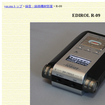
yas.muトップ
>
録音・録画機材部屋
> R-09
EDIROL R-09