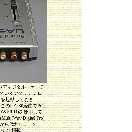
光のディジタル・オーデ
っているので，アナロ
XP等を起動しておき，
らこのUA-30経由でPC
OWER H)を使用して
av Digital Pro)
てから代わりにこの
-27 掲載)