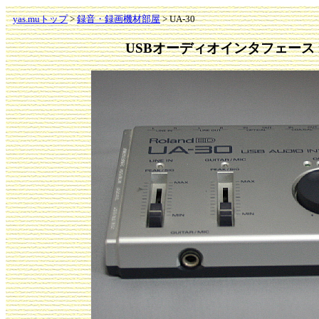
yas.muトップ
>
録音・録画機材部屋
> UA-30
USBオーディオインタフェース rol