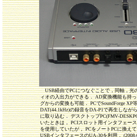
USB経由でPCにつなぐことで，同軸，
ィオの入出力ができる． AD変換機能も持
グからの変換も可能． PCでSoundForge 
DAT(44.1kHz)の録音をDA-P1で再生しなが
に取り込む． デスクトップPC(FMV-DESKP
いたときは， PCIスロット用インタフェース(Multi!W
を使用していたが， PCをノートPCに換え
USBインタフェースのUA-30を利用． (2008-09